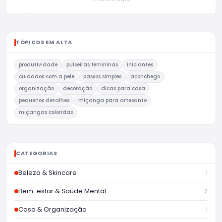
TÓPICOS EM ALTA
produtividade
pulseiras femininas
iniciantes
cuidados com a pele
passos simples
aconchego
organização
decoração
dicas para casa
pequenos detalhes
miçanga para artesanto
miçangas coloridas
CATEGORIAS
Beleza & Skincare
1
Bem-estar & Saúde Mental
2
Casa & Organização
1