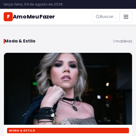
terça-feira, 04 de agosto de 2026
Amo Meu Fazer
F
Buscar...
Moda & Estilo
1 matérias
MODA & ESTILO