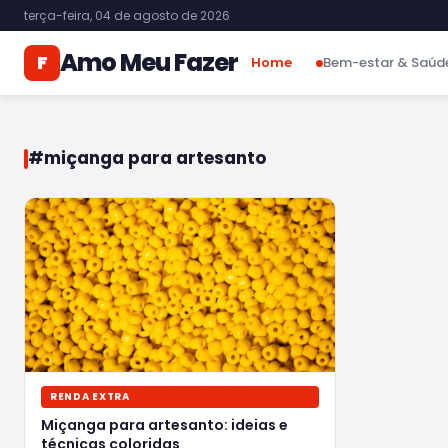
terça-feira, 04 de agosto de 2026
Amo Meu Fazer
F
Home
Bem-estar & Saúd
#miçanga para artesanto
RENDA EXTRA
Miçanga para artesanto: ideias e
técnicas coloridas