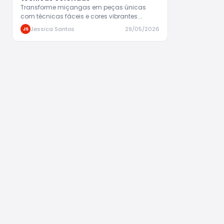
Transforme miçangas em peças únicas
com técnicas fáceis e cores vibrantes.
Aprenda passo a passo e solte a…
Jessica Santos
29/05/2026
JS