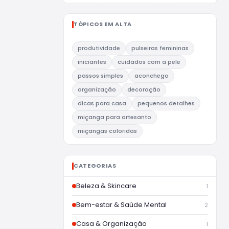
TÓPICOS EM ALTA
produtividade
pulseiras femininas
iniciantes
cuidados com a pele
passos simples
aconchego
organização
decoração
dicas para casa
pequenos detalhes
miçanga para artesanto
miçangas coloridas
CATEGORIAS
Beleza & Skincare
1
Bem-estar & Saúde Mental
2
Casa & Organização
1