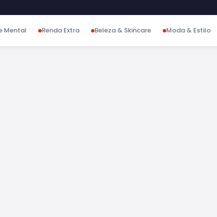
e Mental
Renda Extra
Beleza & Skincare
Moda & Estilo