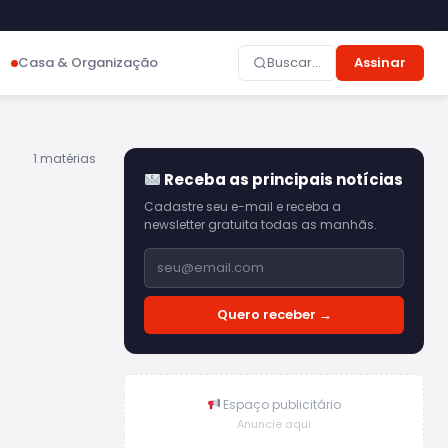
Casa & Organização
Buscar...
Assinar
1 matérias
Receba as principais notícias
Cadastre seu e-mail e receba a
newsletter gratuita todas as manhãs.
Quero receber →
Espaço publicitário
Anuncie aqui