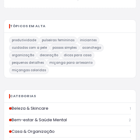
TÓPICOS EM ALTA
produtividade
pulseiras femininas
iniciantes
cuidados com a pele
passos simples
aconchego
organização
decoração
dicas para casa
pequenos detalhes
miçanga para artesanto
miçangas coloridas
CATEGORIAS
Beleza & Skincare
1
Bem-estar & Saúde Mental
2
Casa & Organização
1