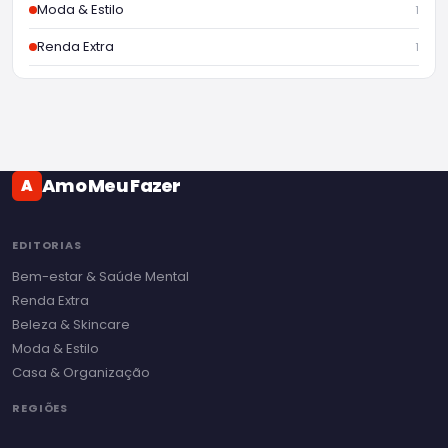
Moda & Estilo
1
Renda Extra
1
Amo Meu Fazer
A
EDITORIAS
Bem-estar & Saúde Mental
Renda Extra
Beleza & Skincare
Moda & Estilo
Casa & Organização
REGIÕES