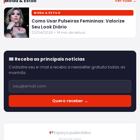
Moda & Estilo
Ver tudo →
MODA & ESTILO
Como Usar Pulseiras Femininas: Valorize
Seu Look Diário
22/04/2026 • 14 min de leitura
Receba as principais notícias
Cadastre seu e-mail e receba a newsletter gratuita todas as
manhãs.
Quero receber →
Espaço publicitário
Anuncie aqui