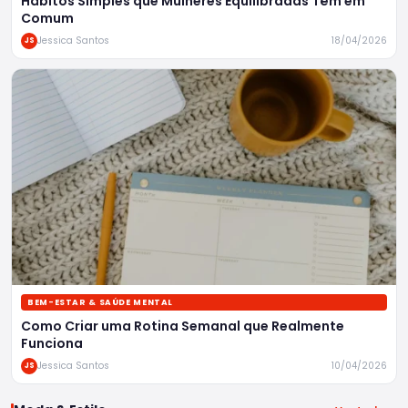
Hábitos Simples que Mulheres Equilibradas Têm em
Comum
Jessica Santos
18/04/2026
JS
BEM-ESTAR & SAÚDE MENTAL
Como Criar uma Rotina Semanal que Realmente
Funciona
Jessica Santos
10/04/2026
JS