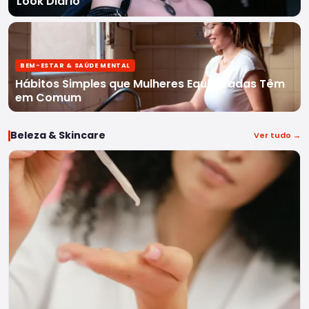
Look Diário
BEM-ESTAR & SAÚDE MENTAL
Hábitos Simples que Mulheres Equilibradas Têm
em Comum
Beleza & Skincare
Ver tudo →