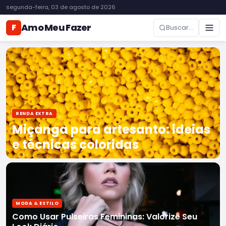
segunda-feira, 03 de agosto de 2026
Amo Meu Fazer
F
Buscar...
RENDA EXTRA
Miçanga para artesanto: ideias
e técnicas coloridas
MODA & ESTILO
Como Usar Pulseiras Femininas: Valorize Seu