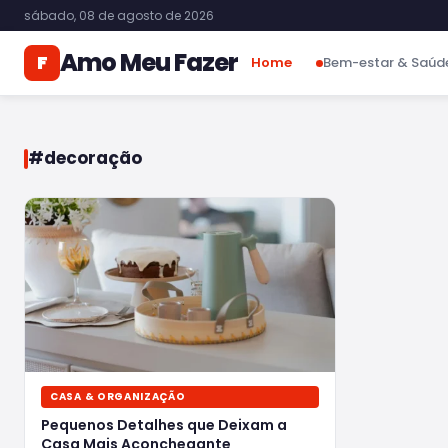
sábado, 08 de agosto de 2026
Amo Meu Fazer
F
Home
Bem-estar & Saúd
#decoração
CASA & ORGANIZAÇÃO
Pequenos Detalhes que Deixam a
Casa Mais Aconchegante