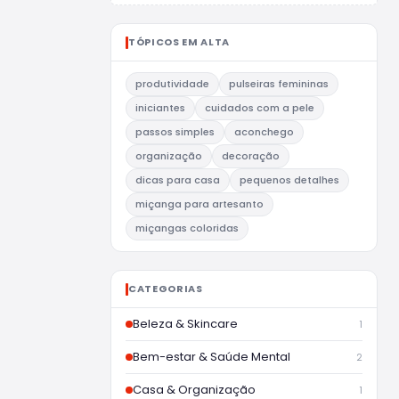
TÓPICOS EM ALTA
produtividade
pulseiras femininas
iniciantes
cuidados com a pele
passos simples
aconchego
organização
decoração
dicas para casa
pequenos detalhes
miçanga para artesanto
miçangas coloridas
CATEGORIAS
Beleza & Skincare
1
Bem-estar & Saúde Mental
2
Casa & Organização
1