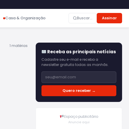
Casa & Organização
Buscar...
Assinar
1 matérias
Receba as principais notícias
Cadastre seu e-mail e receba a
newsletter gratuita todas as manhãs.
Quero receber →
Espaço publicitário
Anuncie aqui