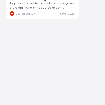
Pequenos toques fazem toda a diferença no
dia a dia: transforme sua casa com
soluções simples e elegantes.…
Jessica Santos
15/03/2026
JS