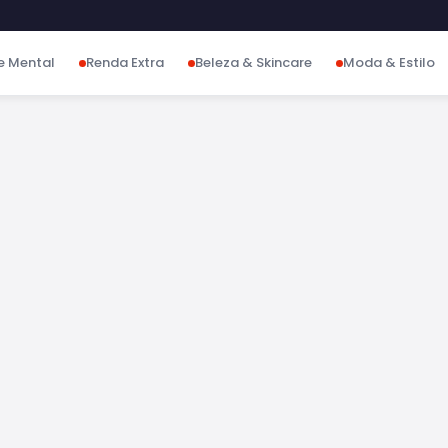
e Mental
Renda Extra
Beleza & Skincare
Moda & Estilo